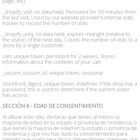
page, etc).
_shopify_visit, no data held, Persistent for 30 minutes from
the last visit, Used by our website provider’s internal stats
tracker to record the number of visits
_shopify_uniq, no data held, expires midnight (relative to
the visitor) of the next day, Counts the number of visits to a
store by a single customer.
cart, unique token, persistent for 2 weeks, Stores
information about the contents of your cart.
_secure_session_id, unique token, sessional
storefront_digest, unique token, indefinite If the shop has a
password, this is used to determine if the current visitor
has access.
SECCIÓN 6 - EDAD DE CONSENTIMIENTO
Al utilizar este sitio, declaras que tienes al menos la
mayoría de edad en tu estado o provincia de residencia, o
que tienes la mayoría de edad en tu estado o provincia de
residencia y que nos has dado tu consentimiento para
permitir que cualquiera de tus dependientes menores use