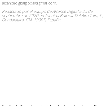
alcancedigitalglobal@gmail.com.
Redactado por el equipo de Alcance Digital a 25 de
septiembre de 2020 en Avenida Bulevar Del Alto Tajo, 5 ,
Guadalajara, CM, 19005, España.
Redes Sociales
Contacto
Av. Bulevar del Alto Tajo 5
Guadalajara 19005
España
Tlf: +34 600 29 95 58
Correo electrónico:
alcancedigitalglobal@gmail.com
Inicio
|
Pedir Presupuesto
|
Servicios
|
Contacto
|
Aviso Legal y
Privacidad
Copyright 2020 © |
alcancedigitalglobal.com
|Todos Los Derechos
Reservados | Desarrollado por
Alcance Digital Global